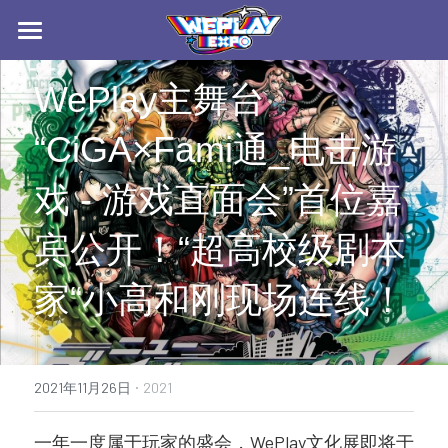
首页
WePlay主舞台
最新消息
“CiGA×Fami通_电击游
关于WePlay
戏 - 游戏直⾯会”首位嘉
往届回顾
宾公开！“超高校级剧本
English
2024
家“小高和刚现场连线！
2023
日本語
2022
参展合作
·
2021年11月26日
2021
2021
招商手册下载
2020
一年一度属于玩家的盛会，WePlay文化展即将于