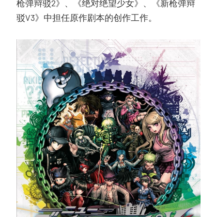
枪弹辩驳2》、《绝对绝望少女》、《新枪弹辩
驳V3》中担任原作剧本的创作工作。