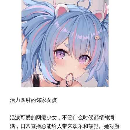
活力四射的邻家女孩
活泼可爱的网瘾少女，不管什么时候都精神满
满，日常直播总能给人带来欢乐和鼓励。她对游