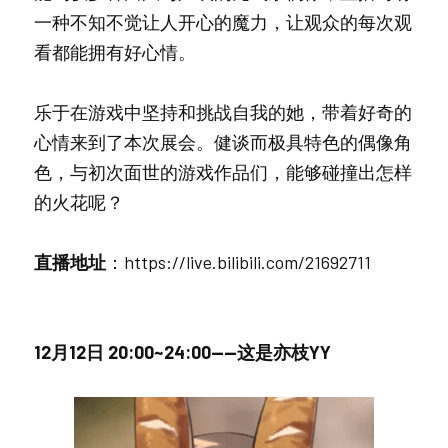
一种不知不觉让人开心的魔力，让观众的每次观
看都能拥有好心情。
乐于在游戏中坚持和挑战自我的她，带着好奇的
心情来到了本次展会。健谈而极具特色的偶像角
色，与初次面世的游戏作品们，能够碰撞出怎样
的火花呢？
直播地址
：
https://
live.bilibili.com/21692
711
12月12日 20:00~24:00——这是亦枝YY