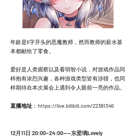
年龄是6字开头的恶魔教师，然而教师的薪水基
本都献给了零食。
爱好是人类观察以及看弱智小说，对游戏作品同
样抱有浓烈兴趣，各种游戏类型皆有涉猎，也同
样期待在本次展会上遇到令人眼前一亮的作品。
直播地址
：
https://
live.bilibili.com/22381
346
12月11日 20:00~24:00——东爱璃Lovely