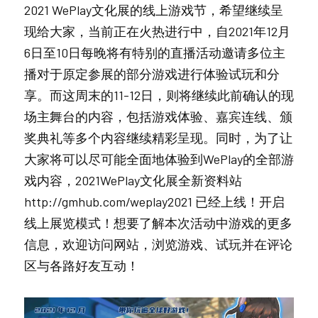
2021 WePlay文化展的线上游戏节，希望继续呈
2019
现给大家，当前正在火热进行中，自2021年12月
6日至10日每晚将有特别的直播活动邀请多位主
2018
播对于原定参展的部分游戏进行体验试玩和分
2017
享。而这周末的11-12日，则将继续此前确认的现
场主舞台的内容，包括游戏体验、嘉宾连线、颁
奖典礼等多个内容继续精彩呈现。同时，为了让
大家将可以尽可能全面地体验到WePlay的全部游
戏内容，2021WePlay文化展全新资料站
http://
gmhub.com/weplay2021
已经上线！开启
线上展览模式！想要了解本次活动中游戏的更多
信息，欢迎访问网站，浏览游戏、试玩并在评论
区与各路好友互动！